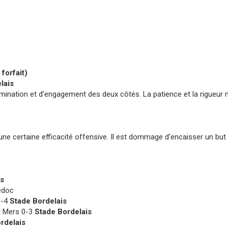
forfait)
lais
ination et d'engagement des deux côtés. La patience et la rigueur 
ne certaine efficacité offensive. Il est dommage d'encaisser un but 
is
édoc
0-4
Stade Bordelais
x Mers 0-3
Stade Bordelais
rdelais