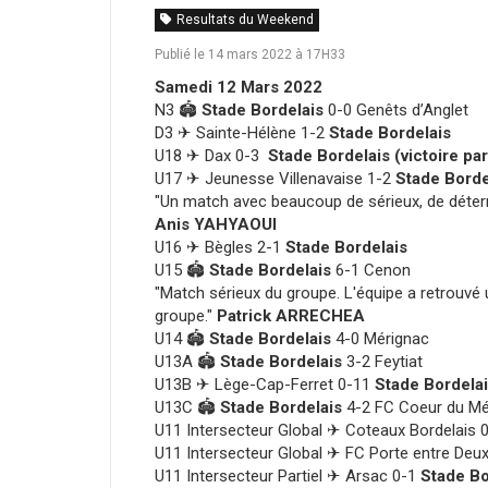
Resultats du Weekend
Publié le 14 mars 2022 à 17H33
Samedi 12 Mars 2022
N3
🏟
Stade Bordelais
0-0 Genêts d’Anglet
D3
✈ Sainte-Hélène 1-2
Stade Bordelais
U18
✈ Dax 0-3
Stade Bordelais (victoire par 
U17
✈ Jeunesse Villenavaise 1-2
Stade Borde
"Un match avec beaucoup de sérieux, de déterm
Anis YAHYAOUI
U16
✈ Bègles 2-1
Stade Bordelais
U15
🏟
Stade Bordelais
6-1 Cenon
"Match sérieux du groupe. L'équipe a retrouvé u
groupe."
Patrick ARRECHEA
U14
🏟
Stade Bordelais
4-0 Mérignac
U13A
🏟
Stade Bordelais
3-2 Feytiat
U13B
✈
Lège-Cap-Ferret 0-11
Stade Bordela
U13C
🏟
Stade Bordelais
4-2 FC Coeur du M
U11 Intersecteur Global
✈ Coteaux Bordelais 
U11 Intersecteur Global
✈
FC Porte entre Deu
U11 Intersecteur Partiel
✈
Arsac 0-1
Stade Bo