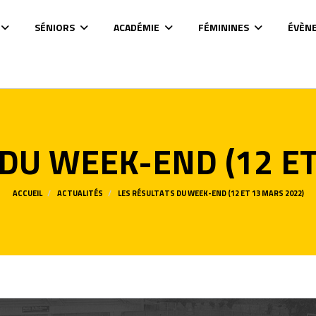
SÉNIORS
ACADÉMIE
FÉMININES
ÉVÈN
 DU WEEK-END (12 ET
ACCUEIL
ACTUALITÉS
LES RÉSULTATS DU WEEK-END (12 ET 13 MARS 2022)