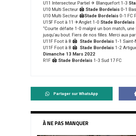
U11 Intersecteur Partiel
✈
Blanquefort 1-3
Sta
U10 Multi Secteur
🏟
Stade Bordelais
0-1
Ba
U10 Multi Secteur
🏟
Stade Bordelais
0-1 FC
U15F Foot à 11
✈
Anglet 1-0
Stade Bordelais
"Courte défaite 1-0 malgré un bon match, une b
jusqu'au bout. Fiers de nos filles. Merci aux par
U11F Foot à 8
🏟
Stade Bordelais
1-1 Saint
U11F Foot à 8
🏟
Stade Bordelais
1-2 Artigu
Dimanche 13 Mars 2022
R1F
🏟
Stade Bordelais
1-3 Sud 17 FC
Partager sur WhatsApp
À NE PAS MANQUER