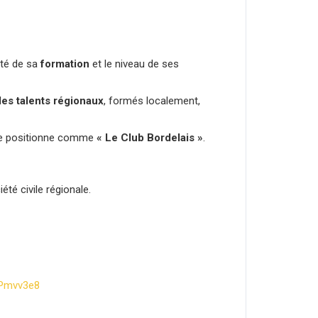
ité de sa
formation
et le niveau de ses
des talents régionaux
, formés localement,
 se positionne comme
« Le Club Bordelais »
.
té civile régionale.
HPmvv3e8