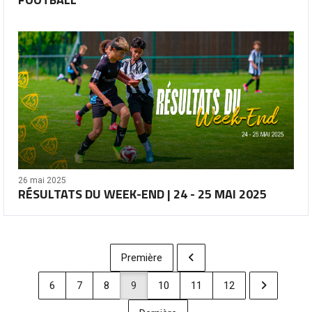
26 mai 2025
RÉSULTATS DU WEEK-END | 24 - 25 MAI 2025
Première
6
7
8
9
10
11
12