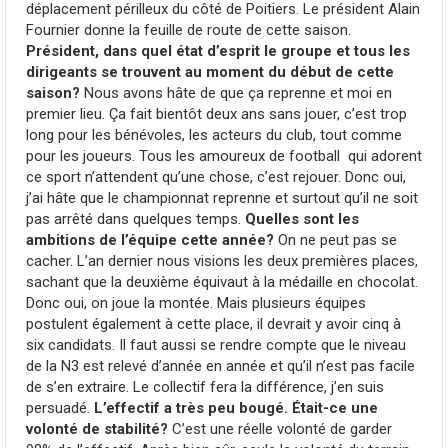
déplacement périlleux du côté de Poitiers. Le président Alain
Fournier donne la feuille de route de cette saison.
Président, dans quel état d’esprit le groupe et tous les
dirigeants se trouvent au moment du début de cette
saison?
Nous avons hâte de que ça reprenne et moi en
premier lieu. Ça fait bientôt deux ans sans jouer, c’est trop
long pour les bénévoles, les acteurs du club, tout comme
pour les joueurs. Tous les amoureux de football qui adorent
ce sport n’attendent qu’une chose, c’est rejouer. Donc oui,
j’ai hâte que le championnat reprenne et surtout qu’il ne soit
pas arrêté dans quelques temps.
Quelles sont les
ambitions de l’équipe cette année?
On ne peut pas se
cacher. L’an dernier nous visions les deux premières places,
sachant que la deuxième équivaut à la médaille en chocolat.
Donc oui, on joue la montée. Mais plusieurs équipes
postulent également à cette place, il devrait y avoir cinq à
six candidats. Il faut aussi se rendre compte que le niveau
de la N3 est relevé d’année en année et qu’il n’est pas facile
de s’en extraire. Le collectif fera la différence, j’en suis
persuadé.
L’effectif a très peu bougé.
-ce une
Était
volonté de stabilité?
C’est une réelle volonté de garder