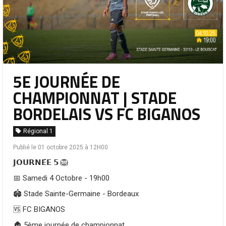
5E JOURNÉE DE
CHAMPIONNAT | STADE
BORDELAIS VS FC BIGANOS
Régional 1
Publié le 01 octobre 2025 à 12H00
𝗝𝗢𝗨𝗥𝗡𝗘́𝗘 𝟱 🦁
📅 Samedi 4 Octobre - 19h00
🏟️ Stade Sainte-Germaine - Bordeaux
🆚 FC BIGANOS
🏠 5ème journée de championnat