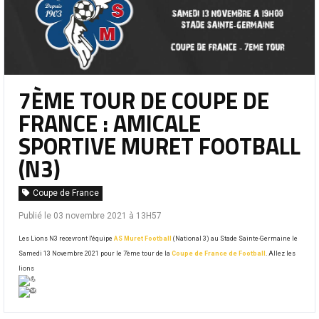
7ÈME TOUR DE COUPE DE
FRANCE : AMICALE
SPORTIVE MURET FOOTBALL
(N3)
Coupe de France
Publié le 03 novembre 2021 à 13H57
Les Lions N3 recevront l'équipe
AS Muret Football
(National 3) au Stade Sainte-Germaine le
Samedi 13 Novembre 2021 pour le 7ème tour de la
Coupe de France de Football
. Allez les
lions